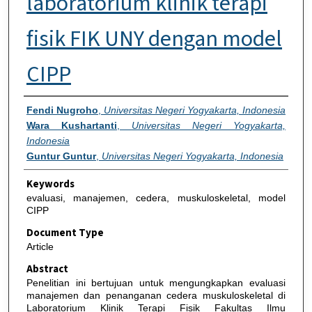
laboratorium klinik terapi
fisik FIK UNY dengan model
CIPP
Authors
Fendi Nugroho
,
Universitas Negeri Yogyakarta, Indonesia
Wara Kushartanti
,
Universitas Negeri Yogyakarta,
Indonesia
Guntur Guntur
,
Universitas Negeri Yogyakarta, Indonesia
Keywords
evaluasi, manajemen, cedera, muskuloskeletal, model
CIPP
Document Type
Article
Abstract
Penelitian ini bertujuan untuk mengungkapkan evaluasi
manajemen dan penanganan cedera muskuloskeletal di
Laboratorium Klinik Terapi Fisik Fakultas Ilmu