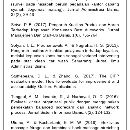
(survei pada nasabah perum pegadaian kantor cabang
syariah tlogomas malang). Jurnal Administrasi Bisnis,
32(2), 39-46.
Setyo, P. E. (2017). Pengaruh Kualitas Produk dan Harga
Terhadap Kepuasan Konsumen Best Autoworks. Jurnal
Manajemen Dan Start-Up Bisnis, 1(6), 755-764.
Sofyan, I. L., Pradhanawati, A., & Nugraha, H. S. (2013).
Pengaruh fasilitas & kualitas pelayanan terhadap loyalitas,
melalui kepuasan konsumen sebagai variabel intervening
pada star clean car wash Semarang. Jurnal Ilmu
Administrasi Bisnis.
Stufflebeam, D. L., & Zhang, G. (2017). The CIPP
evaluation model: How to evaluate for improvement and
accountability. Guilford Publications.
Tunggul, A. M., Isnanto, R., & Nurhayati, O. D. (2016).
Evaluasi kinerja organisasi publik dengan menggunakan
pendekatan balanced scorecard dan analytic network
process. Jurnal Sistem Informasi Bisnis, 6(2), 124-132.
Utomo, A., & Kushartanti, B. M. W. (2019). Efektivitas
massage frirage dan kombinasi back massage-stretching