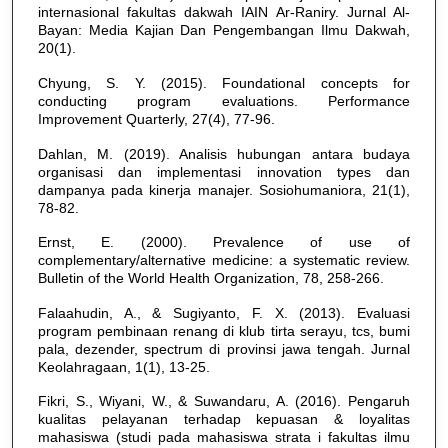
internasional fakultas dakwah IAIN Ar-Raniry. Jurnal Al-
Bayan: Media Kajian Dan Pengembangan Ilmu Dakwah,
20(1).
Chyung, S. Y. (2015). Foundational concepts for
conducting program evaluations. Performance
Improvement Quarterly, 27(4), 77-96.
Dahlan, M. (2019). Analisis hubungan antara budaya
organisasi dan implementasi innovation types dan
dampanya pada kinerja manajer. Sosiohumaniora, 21(1),
78-82.
Ernst, E. (2000). Prevalence of use of
complementary/alternative medicine: a systematic review.
Bulletin of the World Health Organization, 78, 258-266.
Falaahudin, A., & Sugiyanto, F. X. (2013). Evaluasi
program pembinaan renang di klub tirta serayu, tcs, bumi
pala, dezender, spectrum di provinsi jawa tengah. Jurnal
Keolahragaan, 1(1), 13-25.
Fikri, S., Wiyani, W., & Suwandaru, A. (2016). Pengaruh
kualitas pelayanan terhadap kepuasan & loyalitas
mahasiswa (studi pada mahasiswa strata i fakultas ilmu