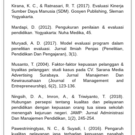
Kirana, K. C., & Ratnasari, R. T. (2017). Evaluasi Kinerja
Sumber Daya Manusia (SDM). Gosyen Publishing, Sleman
Yogyakarta.
Mardapi, D. (2012). Pengukuran penilaian & evaluasi
pendidikan. Yogyakarta: Nuha Medika, 45.
Muryadi, A. D. (2017). Model evaluasi program dalam
penelitian evaluasi. Jurnal Ilmiah Penjas (Penelitian,
Pendidikan Dan Pengajaran), 3(1).
Musanto, T. (2004). Faktor-faktor kepuasan pelanggan &
loyalitas pelanggan: studi kasus pada CV. Sarana Media
Advertising Surabaya. Jurnal Manajemen Dan
Kewirausahaan (Journal of Management and
Entrepreneurship), 6(2), 123-136.
Ningsih, D. A., Imron, A., & Triwiyanto, T. (2018).
Hubungan persepsi tentang kualitas dan pelayanan
pendidikan dengan kepuasan orang tua siswa sekolah
menengah kejuruan negeri. JAMP: Jurnal Administrasi
Dan Manajemen Pendidikan, 1(2), 245-254.
Pawestriningtyas, N. C., & Suyadi, I. (2016). Pengaruh
kualitas pelayanan jasa terhadap kepuasan nasabah