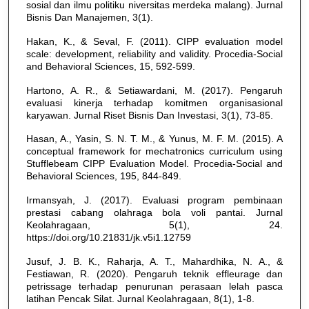
sosial dan ilmu politiku niversitas merdeka malang). Jurnal
Bisnis Dan Manajemen, 3(1).
Hakan, K., & Seval, F. (2011). CIPP evaluation model
scale: development, reliability and validity. Procedia-Social
and Behavioral Sciences, 15, 592-599.
Hartono, A. R., & Setiawardani, M. (2017). Pengaruh
evaluasi kinerja terhadap komitmen organisasional
karyawan. Jurnal Riset Bisnis Dan Investasi, 3(1), 73-85.
Hasan, A., Yasin, S. N. T. M., & Yunus, M. F. M. (2015). A
conceptual framework for mechatronics curriculum using
Stufflebeam CIPP Evaluation Model. Procedia-Social and
Behavioral Sciences, 195, 844-849.
Irmansyah, J. (2017). Evaluasi program pembinaan
prestasi cabang olahraga bola voli pantai. Jurnal
Keolahragaan, 5(1), 24.
https://doi.org/10.21831/jk.v5i1.12759
Jusuf, J. B. K., Raharja, A. T., Mahardhika, N. A., &
Festiawan, R. (2020). Pengaruh teknik effleurage dan
petrissage terhadap penurunan perasaan lelah pasca
latihan Pencak Silat. Jurnal Keolahragaan, 8(1), 1-8.