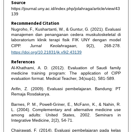
Source
https://journal.uny.ac.id/index.php/jolahraga/article/view/43
139
Recommended Citation
Nugroho, F., Kushartanti, W., & Guntur, G. (2021). Evaluasi
manajemen dan penanganan cedera muskuloskeletal di
laboratorium klinik terapi fisik FIK UNY dengan model
CIPP.
Jurnal Keolahragaan, 9
(2), 268-278.
https://doi.org/10.21831/jk.v9i2.43139
References
Al-Khathami, A. D. (2012). Evaluation of Saudi family
medicine training program: The application of CIPP
evaluation format. Medical Teacher, 34(sup1), S81-S89.
Arifin, Z. (2009). Evaluasi pembelajaran. Bandung: PT
Remaja Rosdakarya.
Barnes, P. M., Powell-Griner, E., McFann, K., & Nahin, R.
L. (2004). Complementary and alternative medicine use
among adults: United States, 2002. Seminars in
Integrative Medicine, 2(2), 54-71.
Chairawati, F. (2014). Evaluasi pembelajaran pada kelas