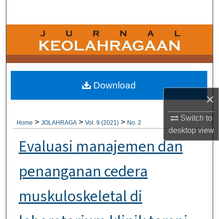
Search
Browse Collections
My Account
About
Download
×
Digital Commons Network™
Switch to
>
>
>
Home
JOLAHRAGA
Vol. 9 (2021)
No. 2
desktop
view
Evaluasi manajemen dan
penanganan cedera
muskuloskeletal di