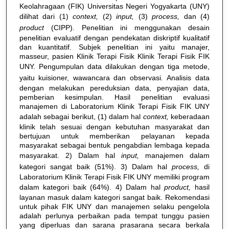
Keolahragaan (FIK) Universitas Negeri Yogyakarta (UNY)
dilihat dari (1)
context,
(2)
input,
(3)
process,
dan
(4)
product
(CIPP). Penelitian ini menggunakan desain
penelitian evaluatif dengan pendekatan diskriptif kualitatif
dan kuantitatif. Subjek penelitian ini yaitu manajer,
masseur, pasien Klinik Terapi Fisik Klinik Terapi Fisik FIK
UNY. Pengumpulan data dilakukan
dengan tiga metode,
yaitu kuisioner, wawancara dan observasi
.
Analisis data
dengan melakukan pereduksian data, penyajian data,
pemberian kesimpulan. Hasil penelitian evaluasi
manajemen di Laboratorium Klinik Terapi Fisik FIK UNY
adalah sebagai berikut, (1) dalam hal
context,
keberadaan
klinik telah sesuai dengan kebutuhan masyarakat dan
bertujuan untuk memberikan pelayanan kepada
masyarakat sebagai bentuk pengabdian lembaga kepada
masyarakat. 2) Dalam hal
input,
manajemen dalam
kategori sangat baik (51%). 3) Dalam hal
process,
di
Laboratorium Klinik Terapi Fisik FIK UNY memiliki program
dalam kategori baik (64%). 4) Dalam hal
product,
hasil
layanan masuk dalam kategori sangat baik. Rekomendasi
untuk pihak FIK UNY dan manajemen selaku pengelola
adalah perlunya perbaikan pada tempat tunggu pasien
yang diperluas dan sarana prasarana secara berkala