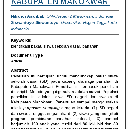
KABUPATEN MANOKWARI
Authors
Nikanor Asaribab
,
SMA Negeri 2 Manokwari, Indonesia
Siswantoyo Siswantoyo
,
Universitas Negeri Yogyakarta,
Indonesia
Keywords
identifikasi bakat, siswa sekolah dasar, panahan.
Document Type
Article
Abstract
Penelitian ini bertujuan untuk mengungkap bakat siswa
sekolah dasar (SD) pada cabang olahraga panahan di
Kabupaten Manokwari. Penelitian ini termasuk penelitian
deskriptif. Metode yang digunakan adalah survei. Populasi
penelitian ini adalah siswa SD negeri dan swasta di
Kabupaten Manokwari. Penentuan sampel menggunakan
teknik
purposive sampling
dengan kriteria: (1) SD negeri
dan swasta unggulan (panahan), (2) siswa yang mengikuti
program pembinaan panahan Indosat, (3) sampel
berjumlah 160 anak yang terdiri dari 80 laki-laki dan 80
anak perempuan, (4) siswa yang bersedia menjadi sampel