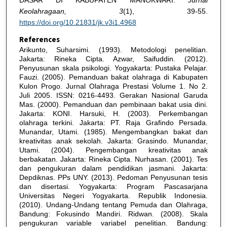
Keolahragaan, 3
(1), 39-55.
https://doi.org/10.21831/jk.v3i1.4968
References
Arikunto, Suharsimi. (1993). Metodologi penelitian.
Jakarta: Rineka Cipta. Azwar, Saifuddin. (2012).
Penyusunan skala psikologi. Yogyakarta: Pustaka Pelajar.
Fauzi. (2005). Pemanduan bakat olahraga di Kabupaten
Kulon Progo. Jurnal Olahraga Prestasi Volume 1. No 2.
Juli 2005. ISSN: 0216-4493. Gerakan Nasional Garuda
Mas. (2000). Pemanduan dan pembinaan bakat usia dini.
Jakarta: KONI. Harsuki, H. (2003). Perkembangan
olahraga terkini. Jakarta: PT. Raja Grafindo Persada.
Munandar, Utami. (1985). Mengembangkan bakat dan
kreativitas anak sekolah. Jakarta: Grasindo. Munandar,
Utami. (2004). Pengembangan kreativitas anak
berbakatan. Jakarta: Rineka Cipta. Nurhasan. (2001). Tes
dan pengukuran dalam pendidikan jasmani. Jakarta:
Depdiknas. PPs UNY. (2013). Pedoman Penyusunan tesis
dan disertasi. Yogyakarta: Program Pascasarjana
Universitas Negeri Yogyakarta. Republik Indonesia.
(2010). Undang-Undang tentang Pemuda dan Olahraga,
Bandung: Fokusindo Mandiri. Ridwan. (2008). Skala
pengukuran variable variabel penelitian. Bandung: