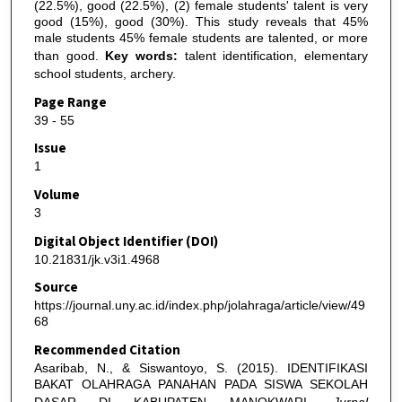
(22.5%), good (22.5%), (2) female students' talent is very
good (15%), good (30%). This study reveals that 45%
male students 45% female students are talented, or more
than good.
Key words:
talent identification, elementary
school students, archery.
Page Range
39 - 55
Issue
1
Volume
3
Digital Object Identifier (DOI)
10.21831/jk.v3i1.4968
Source
https://journal.uny.ac.id/index.php/jolahraga/article/view/49
68
Recommended Citation
Asaribab, N., & Siswantoyo, S. (2015). IDENTIFIKASI
BAKAT OLAHRAGA PANAHAN PADA SISWA SEKOLAH
DASAR DI KABUPATEN MANOKWARI.
Jurnal