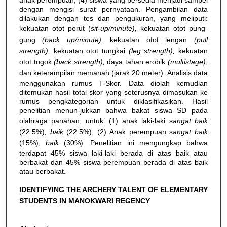
dengan mengisi surat pernyataan. Pengambilan data
dilakukan dengan tes dan pengukuran, yang meliputi:
kekuatan otot perut (
sit-up/minute),
kekuatan otot pung-
gung
(back up/minute),
kekuatan otot lengan
(pull
strength),
kekuatan otot tungkai
(leg strength),
kekuatan
otot togok
(back strength),
daya tahan erobik
(multistage)
,
dan keterampilan memanah (jarak 20 meter).
Analisis data
menggunakan rumus T-Skor. Data diolah kemudian
ditemukan hasil total skor yang seterusnya dimasukan ke
rumus pengkategorian untuk diklasifikasikan. Hasil
penelitian menun-jukkan bahwa bakat siswa SD pada
olahraga panahan, untuk: (1) anak laki-laki s
angat baik
(22.5%)
, baik
(22.5%); (2) Anak perempuan s
angat baik
(15%),
baik
(30%). Penelitian ini mengungkap bahwa
terdapat 45% siswa laki-laki berada di atas baik atau
berbakat dan 45% siswa perempuan berada di atas baik
atau berbakat.
IDENTIFYING THE ARCHERY TALENT OF ELEMENTARY
STUDENTS IN MANOKWARI REGENCY