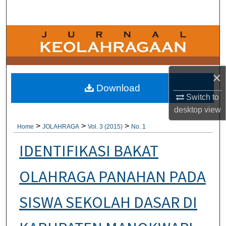
Search
Browse Collections
My Account
×
About
Download
Switch to
desktop
view
Digital Commons Network™
>
>
>
Home
JOLAHRAGA
Vol. 3 (2015)
No. 1
IDENTIFIKASI BAKAT
OLAHRAGA PANAHAN PADA
SISWA SEKOLAH DASAR DI