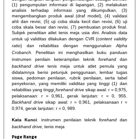
(1) pengumpulan informasi di lapangan, (2) melakukan
analisis terhadap informasi yang dikumpulkan, (3)
mengembangkan produk awal (draf model), (4) validasi
ahli dan revisi, (5) uji coba skala kecil dan revisi, (6) uji
coba skala besar dan revisi, (7) pembuatan produk final.
Subjek penelitian atlet tenis meja usia dini. Analisis data
untuk uji validitas dilakukan dengan CVR (
content validity
ratio
) dan reliabilitas dengan menggunakan
Alpha
Crobanch
. Penelitian ini menghasilkan buku panduan
instrumen penilain keterampilan teknik
forehand
dan
backhand drive
tenis meja untuk atlet pemula yang
didalamnya berisi petunjuk penggunaan, lembar tugas
siswa, pedoman penilaian, rubrik penilaian, serta tabel
penyekoran, yang memiliki validitas yang tinggi (1) dan
reliabilitas yang tinggi¸
forehand drive
sikap awal: r = 0,975,
pelaksanaan: r = 0,961, gerak lanjutan: r = 0, 955.
Backhand drive
sikap awal: r = 0,961, pelaksanaan r =
0,974, gerak lanjutan: r = 0, 989.
Kata Kunci
: instrumen penilaian teknik
forehand
dan
backhand drive
, tenis meja
Page Range