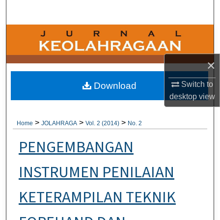
Search
Browse Collections
My Account
×
About
Switch to
Download
desktop
view
Digital Commons Network™
>
>
>
Home
JOLAHRAGA
Vol. 2 (2014)
No. 2
PENGEMBANGAN
INSTRUMEN PENILAIAN
KETERAMPILAN TEKNIK