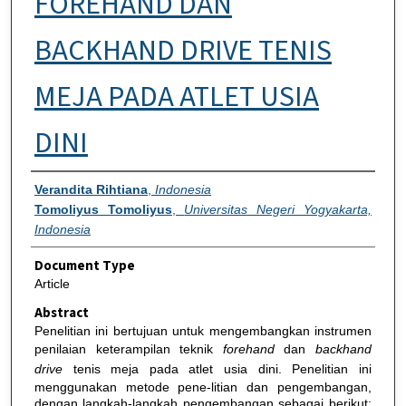
FOREHAND DAN
BACKHAND DRIVE TENIS
MEJA PADA ATLET USIA
DINI
Authors
Verandita Rihtiana
,
Indonesia
Tomoliyus Tomoliyus
,
Universitas Negeri Yogyakarta,
Indonesia
Document Type
Article
Abstract
Penelitian ini bertujuan untuk mengembangkan instrumen
penilaian keterampilan teknik
forehand
dan
backhand
drive
tenis meja pada atlet usia dini. Penelitian ini
menggunakan metode pene-litian dan pengembangan,
dengan langkah-langkah pengembangan sebagai berikut: