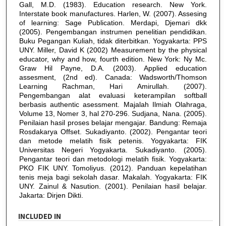
Gall, M.D. (1983). Education research. New York.
Interstate book manufactures. Harlen, W. (2007). Assesing
of learning: Sage Publication. Merdapi, Djemari dkk
(2005). Pengembangan instrumen penelitian pendidikan.
Buku Pegangan Kuliah, tidak diterbitkan. Yogyakarta: PPS
UNY. Miller, David K (2002) Measurement by the physical
educator, why and how, fourth edition. New York: Ny Mc.
Graw Hil Payne, D.A. (2003). Applied education
assesment, (2nd ed). Canada: Wadsworth/Thomson
Learning Rachman, Hari Amirullah. (2007).
Pengembangan alat evaluasi keterampilan softball
berbasis authentic asessment. Majalah Ilmiah Olahraga,
Volume 13, Nomer 3, hal 270-296. Sudjana, Nana. (2005).
Penilaian hasil proses belajar mengajar. Bandung: Remaja
Rosdakarya Offset. Sukadiyanto. (2002). Pengantar teori
dan metode melatih fisik petenis. Yogyakarta: FIK
Universitas Negeri Yogyakarta. Sukadiyanto. (2005).
Pengantar teori dan metodologi melatih fisik. Yogyakarta:
PKO FIK UNY. Tomoliyus. (2012). Panduan kepelatihan
tenis meja bagi sekolah dasar. Makalah. Yogyakarta: FIK
UNY. Zainul & Nasution. (2001). Penilaian hasil belajar.
Jakarta: Dirjen Dikti.
INCLUDED IN