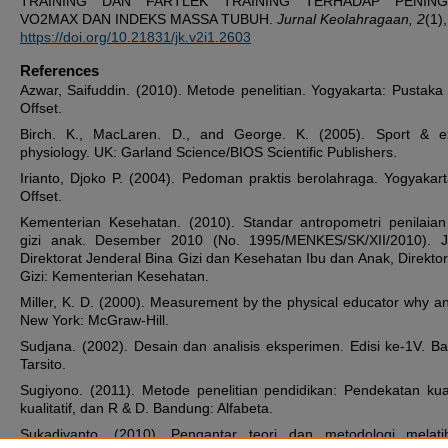
TRAINING DAN FARTLEK TRAINING TERHADAP PENING
VO2MAX DAN INDEKS MASSA TUBUH.
Jurnal Keolahragaan, 2
(1)
https://doi.org/10.21831/jk.v2i1.2603
References
Azwar, Saifuddin. (2010). Metode penelitian. Yogyakarta: Pustaka 
Offset.
Birch. K., MacLaren. D., and George. K. (2005). Sport & ex
physiology. UK: Garland Science/BIOS Scientific Publishers.
Irianto, Djoko P. (2004). Pedoman praktis berolahraga. Yogyakart
Offset.
Kementerian Kesehatan. (2010). Standar antropometri penilaian
gizi anak. Desember 2010 (No. 1995/MENKES/SK/XII/2010). Ja
Direktorat Jenderal Bina Gizi dan Kesehatan Ibu dan Anak, Direktor
Gizi: Kementerian Kesehatan.
Miller, K. D. (2000). Measurement by the physical educator why a
New York: McGraw-Hill.
Sudjana. (2002). Desain dan analisis eksperimen. Edisi ke-1V. B
Tarsito.
Sugiyono. (2011). Metode penelitian pendidikan: Pendekatan kuant
kualitatif, dan R & D. Bandung: Alfabeta.
Sukadiyanto. (2010). Pengantar teori dan metodologi melatih