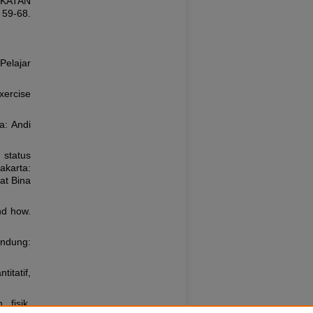
KATAN
, 59-68.
Pelajar
ercise
a: Andi
 status
karta:
at Bina
nd how.
andung:
itatif,
 fisik.