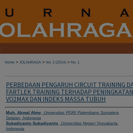
t
>
>
>
Home
JOLAHRAGA
Vol. 2 (2014)
No. 1
PERBEDAAN PENGARUH CIRCUIT TRAINING D
FARTLEK TRAINING TERHADAP PENINGKATA
VO2MAX DAN INDEKS MASSA TUBUH
Authors
Muh. Akmal Almy
,
Universitas PGRI Palembang Sumatera
Selatan, Indonesia
Sukadiyanto Sukadiyanto
,
Universitas Negeri Yogyakarta,
Indonesia