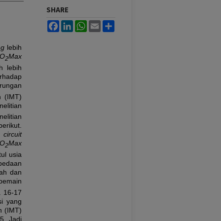
SHARE
Facebook
LinkedIn
WhatsApp
Email
Share
ng
lebih
VO
Max
2
 lebih
rhadap
rungan
h (IMT)
elitian
elitian
erikut.
e
circuit
VO
Max
2
ul usia
rbedaan
dah dan
pemain
a 16-17
si yang
h (IMT)
05. Jadi