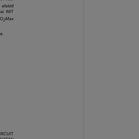
efektif
ai IMT
O
Max
2
a.
CIRCUIT