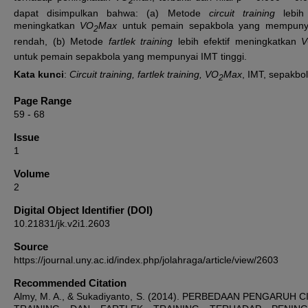
2
dapat disimpulkan bahwa: (a) Metode
circuit training
lebih 
meningkatkan
VO
Max
untuk pemain sepakbola yang mempuny
2
rendah, (b) Metode
fartlek training
lebih efektif meningkatkan
V
untuk pemain sepakbola yang mempunyai IMT tinggi.
Kata kunci
:
Circuit training, fartlek training, VO
Max
, IMT, sepakbol
2
Page Range
59 - 68
Issue
1
Volume
2
Digital Object Identifier (DOI)
10.21831/jk.v2i1.2603
Source
https://journal.uny.ac.id/index.php/jolahraga/article/view/2603
Recommended Citation
Almy, M. A., & Sukadiyanto, S. (2014). PERBEDAAN PENGARUH 