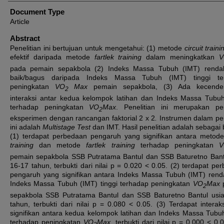
Document Type
Article
Abstract
Penelitian ini bertujuan untuk mengetahui: (1) metode
circuit traini
efektif daripada metode
fartlek training
dalam meningkatkan
pada pemain sepakbola (2) Indeks Massa Tubuh (IMT) rendah
baik/bagus daripada Indeks Massa Tubuh (IMT) tinggi te
peningkatan
VO
Max
pemain sepakbola, (3) Ada kecende
2
interaksi antar kedua kelompok latihan dan Indeks Massa Tubu
terhadap peningkatan
VO
Max
. Penelitian ini merupakan pen
2
eksperimen dengan rancangan faktorial 2 x 2
.
Instrumen dalam pen
ini adalah
Multistage Test
dan IMT. Hasil penelitian adalah sebagai b
(1) terdapat perbedaan pengaruh yang signifikan antara metod
training
dan metode
fartlek training
terhadap peningkatan
pemain sepakbola SSB Putratama Bantul dan SSB Baturetno Bant
16-17 tahun, terbukti dari nilai p = 0.020 < 0.05. (2) terdapat pe
pengaruh yang signifikan antara Indeks Massa Tubuh (IMT) ren
Indeks Massa Tubuh (IMT) tinggi terhadap peningkatan
VO
Max
2
sepakbola SSB Putratama Bantul dan SSB Baturetno Bantul usi
tahun, terbukti dari nilai p = 0.080 < 0.05. (3) Terdapat interak
signifikan antara kedua kelompok latihan dan Indeks Massa Tubu
terhadap peningkatan
VO
Max
, terbukti dari nilai p = 0.000 < 0.